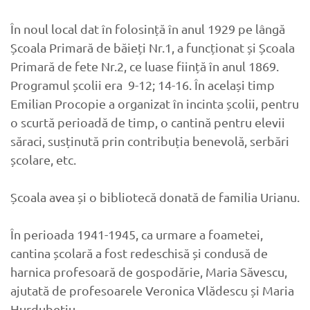
În noul local dat în folosință în anul 1929 pe lângă
Școala Primară de băieți Nr.1, a funcționat și Școala
Primară de fete Nr.2, ce luase ființă în anul 1869.
Programul școlii era 9-12; 14-16. În același timp
Emilian Procopie a organizat în incinta școlii, pentru
o scurtă perioadă de timp, o cantină pentru elevii
săraci, susținută prin contribuția benevolă, serbări
școlare, etc.
Școala avea și o bibliotecă donată de familia Urianu.
În perioada 1941-1945, ca urmare a foametei,
cantina școlară a fost redeschisă și condusă de
harnica profesoară de gospodărie, Maria Săvescu,
ajutată de profesoarele Veronica Vlădescu și Maria
Hurdubețiu.