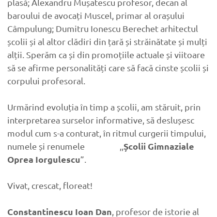
plasă; Alexandru Mușatescu profesor, decan al
baroului de avocați Muscel, primar al orașului
Câmpulung; Dumitru Ionescu Berechet arhitectul
școlii și al altor clădiri din țară și străinătate și mulți
alții. Sperăm ca și din promoțiile actuale și viitoare
să se afirme personalități care să facă cinste școlii și
corpului profesoral.
Urmărind evoluția în timp a școlii, am stăruit, prin
interpretarea surselor informative, să deslușesc
modul cum s-a conturat, în ritmul curgerii timpului,
Școlii Gimnaziale
numele și renumele ,,
Oprea Iorgulescu
”.
Vivat, crescat, floreat!
Constantinescu Ioan Dan
, profesor de istorie al