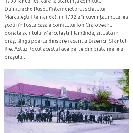
1793 ianuarie), care la stăruința comitului
Dumitrache Ruset (întemeietorul schitului
Mărculești-Flămânda), în 1792 a încuviințat mutarea
școlii în fosta casă a comitului Ion Craioveanu
donată schitului Marculești-Flămânda, situată în
oraș, lângă poarta dinspre răsărit a Bisericii Sfântul
Ilie. Astăzi locul acesta face parte din piața mare a
orașului.