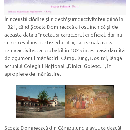
În această clădire și-a desfășurat activitatea pănâ în
1821, când Școala Domnească a fost închisă și de
această dată a încetat și caracterul ei oficial, dar nu
și procesul instructiv-educativ, căci școala își va
relua activitatea probabil în 1825 într-o casă dăruită
de egumenul mânăstirii Câmpulung, Dositei, lângă
actualul Colegiul Național ,,Dinicu Golescu”, în
apropiere de mânăstire.
Școala Domnească din Câmpulung a avut ca dascăli