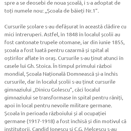
spre a se deosebi de noua școală, i s-a adoptat de
toți numele nou: ,,Școala de băieți Nr.1”.
Cursurile școlare s-au defășurat în această clădire cu
mici întreruperi. Astfel, în 1848 în localul școlii au
fost cantonate trupele otomane, iar din iunie 1855,
școala a fost luată pentru cazarmă și spital al
oștirilor aflate în oraș. Cursurile s-au ținut atunci în
casele lui Gh. Stoica. În timpul primului război
mondial, Școala Națională Domnească și-a închis
cursurile, dar în localul școlii s-au ținut cursurile
gimnaziului ,,Dinicu Golescu”, căci localul
gimnaziului se transformase în spital pentru răniți,
apoi în local pentru nevoile militare germane.
Școala în perioada războiului și al ocupației
germane (1917-1918) a fost închisă și din motivul că
institutorii, Candid Ionescu și C.G. Melcescu s-au