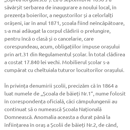
săvârșit serbarea de inaugurare a noului local, în
prezența boierilor, a negustorilor și a celorlalți
orășeni, iar în anul 1871, școala fiind neîncăpătoare,
s-a mai adăugat la corpul clădirii o prelungire,
pentru încă o clasă și o cancelarie, care
corespundeau, acum, obligațiilor impuse orașului
prin art.31 din Regulamentul școlar. În total clădirea
a costat 17.840 lei vechi. Mobilierul școlar s-a
cumpărat cu cheltuiala tuturor locuitorilor orașului.
În privința denumirii școlii, precizăm că în 1864 a
luat numele de ,,Școala de băieți Nr.1”, nume folosit
în corespondența oficială, căci câmpulungenii au
continuat să o numească Școala Națională
Domnească. Anomalia aceasta a durat până la
înființarea în oraș a Școlii de băieți Nr.2, de când,