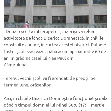
După o scurtă întrerupere, școala își va relua
activitatea pe lângă Biserica Domnească, în chiliile
construite anume, în curtea acestei biserici. Ruinele
fostei școli s-au văzut până acum aproximativ 60 de
ani în grădina casei lui Nae Paul din
Câmpulung.
Terenul vechii școli va fi arendat, de preoți, pe
termen lung, orășenilor.
Aici, în chiliile Bisericii Domnești a funcționat școala
până-n timpul domniei lui Mihai Șuțu (1791 martie–