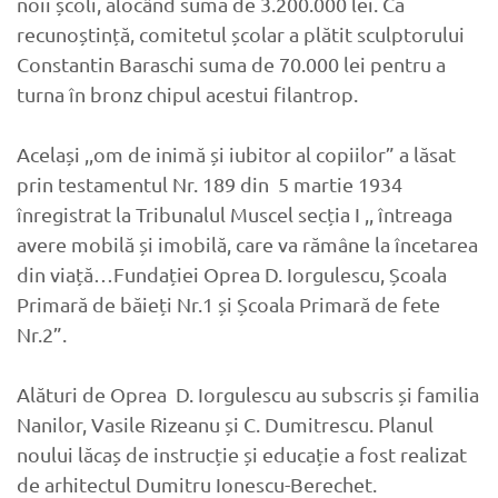
noii școli, alocând suma de 3.200.000 lei. Ca
recunoștință, comitetul școlar a plătit sculptorului
Constantin Baraschi suma de 70.000 lei pentru a
turna în bronz chipul acestui filantrop.
Același ,,om de inimă și iubitor al copiilor” a lăsat
prin testamentul Nr. 189 din 5 martie 1934
înregistrat la Tribunalul Muscel secția I ,, întreaga
avere mobilă și imobilă, care va rămâne la încetarea
din viață…Fundației Oprea D. Iorgulescu, Școala
Primară de băieți Nr.1 și Școala Primară de fete
Nr.2”.
Alături de Oprea D. Iorgulescu au subscris și familia
Nanilor, Vasile Rizeanu și C. Dumitrescu. Planul
noului lăcaș de instrucție și educație a fost realizat
de arhitectul Dumitru Ionescu-Berechet.