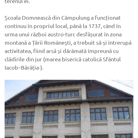
terenul ei.
Școala Domnească din Câmpulung a funcționat
continuu în propriul local, până la 1737, când în
urma unui război austro-turc desfășurat în zona
montană a Țării Românești, a trebuit să-și întrerupă
activitatea, fiind arsă și dărâmată împreună cu
clădirile din jur (marea biserică catolică Sfântul
Iacob–Bărăția-).