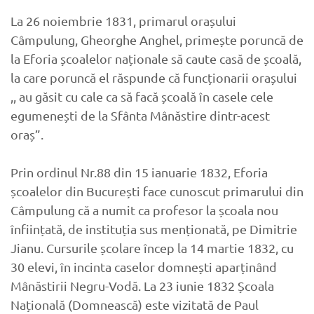
La 26 noiembrie 1831, primarul orașului
Câmpulung, Gheorghe Anghel, primește poruncă de
la Eforia școalelor naționale să caute casă de școală,
la care poruncă el răspunde că funcționarii orașului
,, au găsit cu cale ca să facă școală în casele cele
egumenești de la Sfânta Mânăstire dintr-acest
oraș”.
Prin ordinul Nr.88 din 15 ianuarie 1832, Eforia
școalelor din București face cunoscut primarului din
Câmpulung că a numit ca profesor la școala nou
înființată, de instituția sus menționată, pe Dimitrie
Jianu. Cursurile școlare încep la 14 martie 1832, cu
30 elevi, în incinta caselor domnești aparținând
Mânăstirii Negru-Vodă. La 23 iunie 1832 Școala
Națională (Domnească) este vizitată de Paul