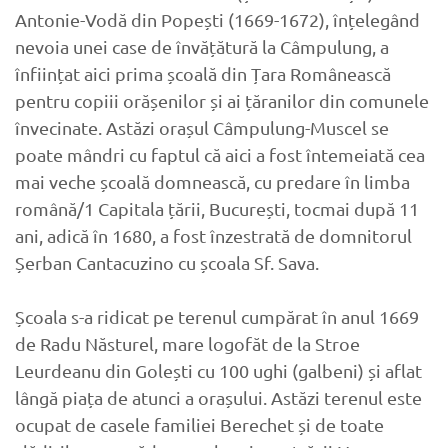
Antonie-Vodă din Popești (1669-1672), înțelegând
nevoia unei case de învățătură la Câmpulung, a
înființat aici prima școală din Țara Românească
pentru copiii orășenilor și ai țăranilor din comunele
învecinate. Astăzi orașul Câmpulung-Muscel se
poate mândri cu faptul că aici a fost întemeiată cea
mai veche școală domnească, cu predare în limba
română/1 Capitala țării, București, tocmai după 11
ani, adică în 1680, a fost înzestrată de domnitorul
Șerban Cantacuzino cu școala Sf. Sava.
Școala s-a ridicat pe terenul cumpărat în anul 1669
de Radu Năsturel, mare logofăt de la Stroe
Leurdeanu din Golești cu 100 ughi (galbeni) și aflat
lângă piața de atunci a orașului. Astăzi terenul este
ocupat de casele familiei Berechet și de toate