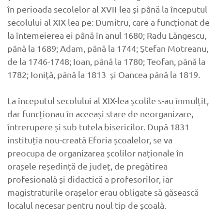
în perioada secolelor al XVII-lea și până la începutul
secolului al XIX-lea pe: Dumitru, care a funcționat de
la întemeierea ei până în anul 1680; Radu Lăngescu,
până la 1689; Adam, până la 1744; Ștefan Motreanu,
de la 1746-1748; Ioan, până la 1780; Teofan, până la
1782; Ioniță, până la 1813 și Oancea până la 1819.
La începutul secolului al XIX-lea școlile s-au înmulțit,
dar funcționau în aceeași stare de neorganizare,
întrerupere și sub tutela bisericilor. După 1831
instituția nou-creată Eforia școalelor, se va
preocupa de organizarea școlilor naționale în
orașele reședință de județ, de pregătirea
profesională și didactică a profesorilor, iar
magistraturile orașelor erau obligate să găsească
localul necesar pentru noul tip de școală.