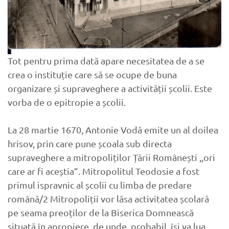
Tot pentru prima dată apare necesitatea de a se
crea o instituție care să se ocupe de buna
organizare și supraveghere a activității școlii. Este
vorba de o epitropie a școlii.
La 28 martie 1670, Antonie Vodă emite un al doilea
hrisov, prin care pune școala sub directa
supraveghere a mitropoliților Țării Românești ,,ori
care ar fi aceștia”. Mitropolitul Teodosie a fost
primul ispravnic al școlii cu limba de predare
română/2 Mitropoliții vor lăsa activitatea școlară
pe seama preoților de la Biserica Domnească
situată în apropiere, de unde, probabil, își va lua