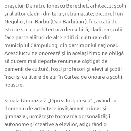
oraşului; Dumitru Ionescu Berechet, arhitectul şcolii
şi al altor clădiri din ţară şi străinătate; pictorul Ion
Negulici; Ion Barbu (Dan Barbilian ). Încărcată de
istorie și cu o arhitectură deosebită, clădirea școlii
face parte alături de alte edificii culturale din
municipiul Câmpulung, din patrimoniul național.
Acest lucru ne onorează și în același timp ne obligă
să ducem mai departe renumele câștigat de
oamenii de cultură, foști profesori și elevi ai școlii
înscriși cu litere de aur în Cartea de onoare a școlii
noastre.
Școala Gimnazială ,,Oprea Iorgulescu” , având ca
domeniu de activitate învățământ primar și
gimnazial, urmărește formarea personalității
autonome și creative a elevilor, asigurând o