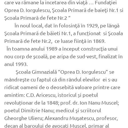
care va rămane la incetarea din viaţă … Fundaţiei
Oprea D. Iorgulescu, Şcoala Primară de baieţi Nr.1 si
Şcoala Primară de fete Nr.2 “
În noul local, dat în folosinţă în 1929, pe lângă
Şcoala Primară de băieti Nr.1, a funcționat si Şcoala
Primară de fete Nr.2, ce luase fiinţă in 1869.
În toamna anului 1989 a început construcţia unui
nou corp de şcoală, pe aripa de sud-vest, finalizat în
anul 1993.
Şcoala Gimnazială “Oprea D. Iorgulescu” se
mândreşte cu faptul că din rândul elevilor ei s-au
ridicat oameni de o deosebită valoare printre care
amintim: C.D. Aricescu, istoricul și poetul
revoluționar de la 1848; prof. dr. Ion Nanu Muscel;
poetul Dimitrie Nanu; medicul şi scriitorul
Gheorghe Ulieru; Alexandru Muşatescu, profesor,
decan al baroului de avocaţi Muscel, primar al