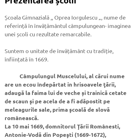
Prezentarea școlii
Școala Gimnazială ,, Oprea Iorgulescu „, nume de
referință în învățământul câmpulungean- imaginea
unei școli cu rezultate remarcabile.
Suntem o unitate de învățământ cu tradiție,
înființată în 1669.
Câmpulungul Muscelului, al cărui nume
are un ecou îndepărtat in hrisoavele ţării,
adaugă la faima lui de veche și trainică cetate
de scaun şi pe acela de a fi adăpostit pe
meleagurile sale, prima şcoală de slovă
românească.
La 10 mai 1669, domnitorul Ţării Românesti,
Antonie-Vodă din Popeşti (1669-1672),