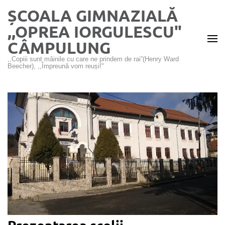
Sari
ȘCOALA GIMNAZIALĂ
la
,,OPREA IORGULESCU"
conținut
CÂMPULUNG
(apasă
Enter)
,,Copiii sunt mâinile cu care ne prindem de rai”(Henry Ward
Beecher), ,,Împreună vom reuși!"