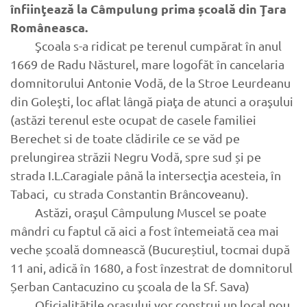
înfiinţează la Câmpulung prima școală din Ţara
Româneasca.
Şcoala s-a ridicat pe terenul cumpărat în anul
1669 de Radu Năsturel, mare logofăt în cancelaria
domnitorului Antonie Vodă, de la Stroe Leurdeanu
din Goleşti, loc aflat lângă piaţa de atunci a oraşului
(astăzi terenul este ocupat de casele familiei
Berechet si de toate clădirile ce se văd pe
prelungirea străzii Negru Vodă, spre sud și pe
strada I.L.Caragiale până la intersecţia acesteia, în
Tabaci, cu strada Constantin Brâncoveanu).
Astăzi, oraşul Câmpulung Muscel se poate
mândri cu faptul că aici a fost întemeiată cea mai
veche școală domnească (Bucureștiul, tocmai după
11 ani, adică în 1680, a fost înzestrat de domnitorul
Șerban Cantacuzino cu şcoala de la Sf. Sava)
Oficialităţile oraşului vor construi un local nou,