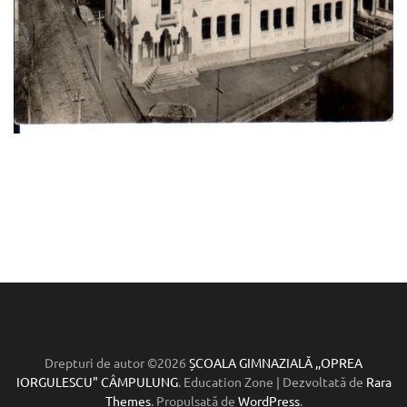
Drepturi de autor ©2026
ȘCOALA GIMNAZIALĂ ,,OPREA
IORGULESCU" CÂMPULUNG
.
Education Zone | Dezvoltată de
Rara
Themes
. Propulsată de
WordPress
.