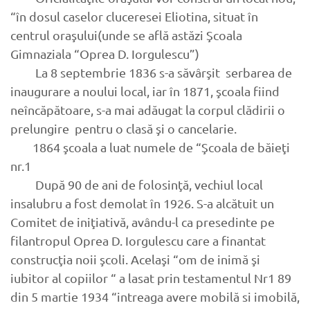
“în dosul caselor cluceresei Eliotina, situat în
centrul oraşului(unde se află astăzi Şcoala
Gimnaziala “Oprea D. Iorgulescu”)
La 8 septembrie 1836 s-a săvârşit serbarea de
inaugurare a noului local, iar în 1871, şcoala fiind
neîncăpătoare, s-a mai adăugat la corpul clădirii o
prelungire pentru o clasă şi o cancelarie.
1864 şcoala a luat numele de “Şcoala de băieţi
nr.1
După 90 de ani de folosinţă, vechiul local
insalubru a fost demolat în 1926. S-a alcătuit un
Comitet de iniţiativă, avându-l ca presedinte pe
filantropul Oprea D. Iorgulescu care a finantat
construcţia noii şcoli. Acelaşi “om de inimă şi
iubitor al copiilor “ a lasat prin testamentul Nr1 89
din 5 martie 1934 “intreaga avere mobilă si imobilă,