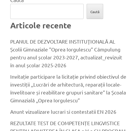
Caută
Articole recente
PLANUL DE DEZVOLTARE INSTITUŢIONALĂ AL
Școlii Gimnaziale ”Oprea Iorgulescu” Câmpulung
pentru anul școlar 2023-2027, actualizat_revizuit
în anul școlar 2025-2026
Invitație participare la licitație privind obiectivul de
investiții ,,Lucrări de arhitectură, reparații locale-
învelitoare și reabilitare grupuri sanitare” la Școala
Gimnazială ,,Oprea Iorgulescu”
Anunt vizualizare lucrari si contestatii EN 2026
REZULTATE TEST DE COMPETENȚE LINGVISTICE
PENTRU ADMITEREA ÎN CLASA a V-a CU PROGRAM