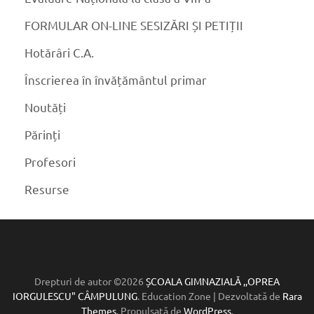
FORMULAR ON-LINE SESIZĂRI ȘI PETIȚII
Hotărâri C.A.
Înscrierea în învățământul primar
Noutăți
Părinți
Profesori
Resurse
Drepturi de autor ©2026
ȘCOALA GIMNAZIALĂ ,,OPREA
IORGULESCU" CÂMPULUNG
.
Education Zone | Dezvoltată de
Rara
Themes
. Propulsată de
WordPress
.