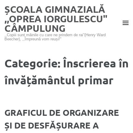
Sari
ȘCOALA GIMNAZIALĂ
la
,,OPREA IORGULESCU"
conținut
CÂMPULUNG
(apasă
Enter)
,,Copiii sunt mâinile cu care ne prindem de rai”(Henry Ward
Beecher), ,,Împreună vom reuși!"
Categorie:
Înscrierea în
învățământul primar
GRAFICUL DE ORGANIZARE
ȘI DE DESFĂȘURARE A