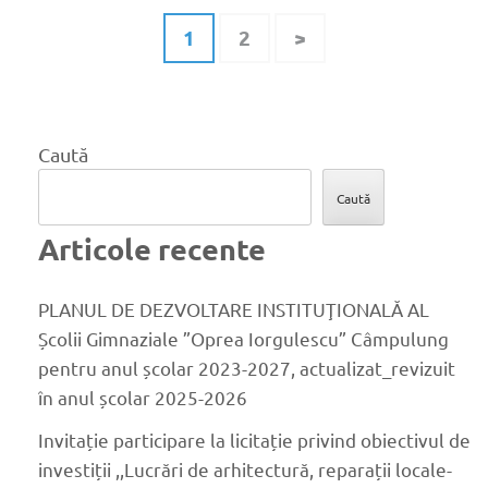
Paginație
Pagină
Pagină
1
2
>
articole
Caută
Caută
Articole recente
PLANUL DE DEZVOLTARE INSTITUŢIONALĂ AL
Școlii Gimnaziale ”Oprea Iorgulescu” Câmpulung
pentru anul școlar 2023-2027, actualizat_revizuit
în anul școlar 2025-2026
Invitație participare la licitație privind obiectivul de
investiții ,,Lucrări de arhitectură, reparații locale-