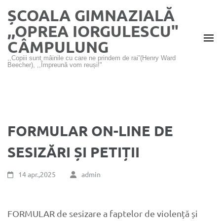
Sari
ȘCOALA GIMNAZIALĂ
la
,,OPREA IORGULESCU"
conținut
CÂMPULUNG
(apasă
Enter)
,,Copiii sunt mâinile cu care ne prindem de rai”(Henry Ward
Beecher), ,,Împreună vom reuși!"
FORMULAR ON-LINE DE
SESIZĂRI ȘI PETIȚII
14 apr.,2025
admin
FORMULAR de sesizare a faptelor de violență și