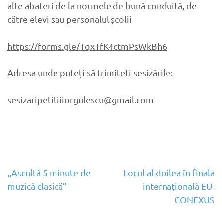
alte abateri de la normele de bună conduită, de
către elevi sau personalul școlii
https://forms.gle/1qx1fK4ctmPsWkBh6
Adresa unde puteți să trimiteti sesizările:
sesizaripetitiiiorgulescu@gmail.com
Navigare
,,Ascultă 5 minute de
Locul al doilea în finala
muzică clasică”
internaţională EU-
în
CONEXUS
articole