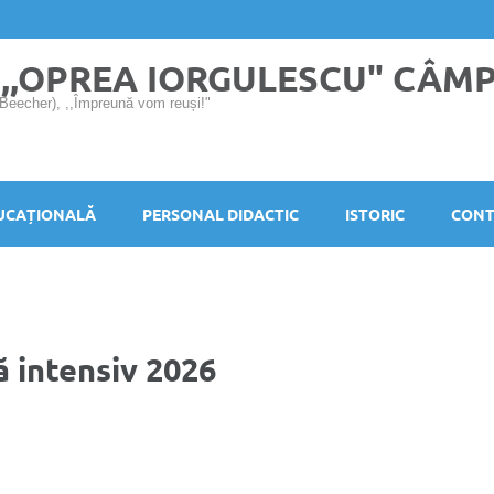
 ,,OPREA IORGULESCU" CÂM
 Beecher), ,,Împreună vom reuși!"
UCAȚIONALĂ
PERSONAL DIDACTIC
ISTORIC
CONT
ă intensiv 2026