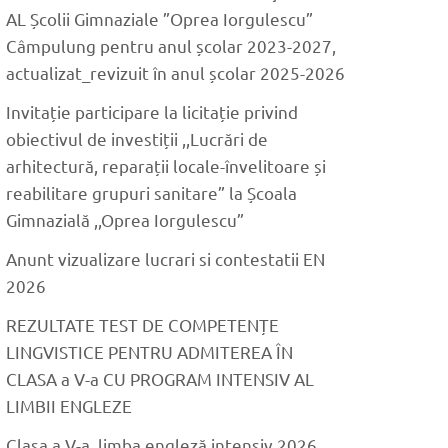
AL Școlii Gimnaziale ”Oprea Iorgulescu”
Câmpulung pentru anul școlar 2023-2027,
actualizat_revizuit în anul școlar 2025-2026
Invitație participare la licitație privind
obiectivul de investiții ,,Lucrări de
arhitectură, reparații locale-învelitoare și
reabilitare grupuri sanitare” la Școala
Gimnazială ,,Oprea Iorgulescu”
Anunt vizualizare lucrari si contestatii EN
2026
REZULTATE TEST DE COMPETENȚE
LINGVISTICE PENTRU ADMITEREA ÎN
CLASA a V-a CU PROGRAM INTENSIV AL
LIMBII ENGLEZE
Clasa a V-a, limba engleză intensiv 2026