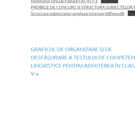
Monitorul-Oficial-Partea-I-nr.-411-3
Descarcă
PROBELE DE CONCURS ȘI STRUCTURA SUBIECTELOR P
Structura-subiectelor-engleza-intensiv-k8fmxod0
Des
Navigare
GRAFICUL DE ORGANIZARE ȘI DE
DESFĂȘURARE A TESTULUI DE COMPETEN
în
LINGVISTICE PENTRU ADMITEREA ÎN CLAS
articole
V-a