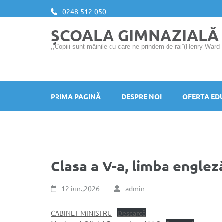
Sari
0248-512-050
la
ȘCOALA GIMNAZIALĂ
conținut
(apasă
,,Copiii sunt mâinile cu care ne prindem de rai”(Henry Ward
Enter)
PRIMA PAGINĂ
DESPRE NOI
OFERTA ED
Clasa a V-a, limba englez
12 iun.,2026
admin
CABINET MINISTRU
Descarcă