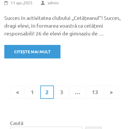
11 apr.,2025
admin
Succes în activitatea clubului ,,Cetățeanul”! Succes,
dragi elevi, în formarea voastră ca cetățeni
responsabili! 26 de elevi de gimnaziu de …
CITEȘTE MAI MULT
Paginație
Pagină
Pagină
Pagină
Pagină
<
1
2
3
…
13
>
articole
Caută