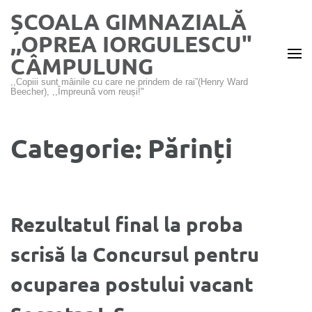
Sari
ȘCOALA GIMNAZIALĂ
la
,,OPREA IORGULESCU"
conținut
CÂMPULUNG
(apasă
Enter)
,,Copiii sunt mâinile cu care ne prindem de rai”(Henry Ward
Beecher), ,,Împreună vom reuși!"
Categorie:
Părinți
Rezultatul final la proba
scrisă la Concursul pentru
ocuparea postului vacant